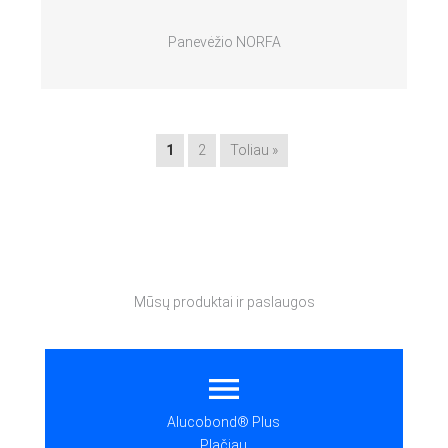
Panevėžio NORFA
1
2
Toliau »
Mūsų produktai ir paslaugos
Alucobond® Plus
Plačiau