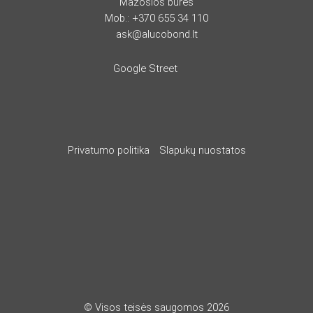
Mažosios burės
Mob.:
+370 655 34 110
ask@alucobond.lt
Google Street
Privatumo politika
Slapukų nuostatos
© Visos teisės saugomos 2026