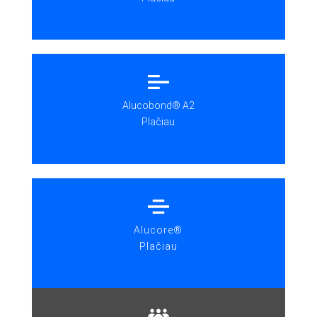
Alucobond® A2
Plačiau
Alucore®
Plačiau