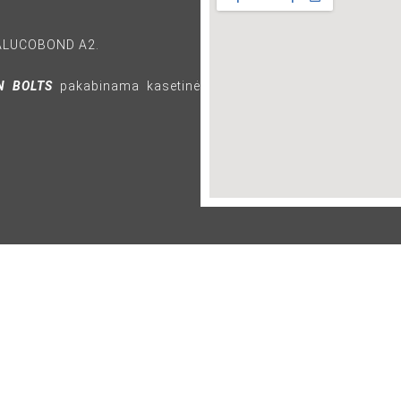
s ALUCOBOND A2.
N BOLTS
pakabinama kasetinė